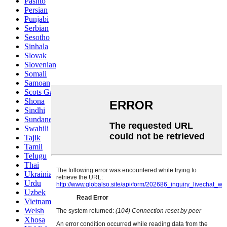
Pashto
Persian
Punjabi
Serbian
Sesotho
Sinhala
Slovak
Slovenian
Somali
Samoan
Scots Gaelic
Shona
Sindhi
Sundanese
Swahili
Tajik
Tamil
Telugu
Thai
Ukrainian
Urdu
Uzbek
Vietnamese
Welsh
Xhosa