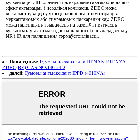
вулканізацыі. Шчолачныя паскаральнікі аказваюць на яго
эфект актывацыі, і невялікая колькасць ZDEC можа
выкарыстоўвацца ў якасці пабочнага промотора для
меркаптановых або тиурамовых паскаральнікаў. ZDEC
можа палепшыць трываласць на разрыў і пругкасць
вулканізатаў, а антыаксіданты павінны быць дададзены ў
NR і IR для паляпшэння тэрмаўстойлівасці.
Папярэдняя:
Гумовы паскаральнік HENAN RTENZA
ZDBC(BZ) CAS NO.136-23-2
далей:
Гумовы антыаксідант IPPD (4010NA)