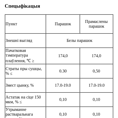
Спецыфікацыя
Прамаслены
Пункт
Парашок
парашок
Знешні выгляд
Белы парашок
Пачатковая
тэмпература
174,0
174,0
плаўлення, ℃ ≥
Страты пры сушцы,
0.30
0,50
% ≤
Змест цынку, %
17.0-19.0
17.0-19.0
Астатак на сіце 150
0,10
0,10
мкм, % ≤
Утрыманне
растваральнага
0,10
0,10