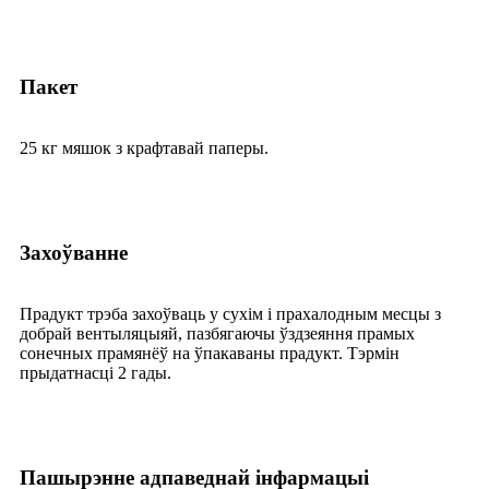
Пакет
25 кг мяшок з крафтавай паперы.
Захоўванне
Прадукт трэба захоўваць у сухім і прахалодным месцы з
добрай вентыляцыяй, пазбягаючы ўздзеяння прамых
сонечных прамянёў на ўпакаваны прадукт. Тэрмін
прыдатнасці 2 гады.
Пашырэнне адпаведнай інфармацыі