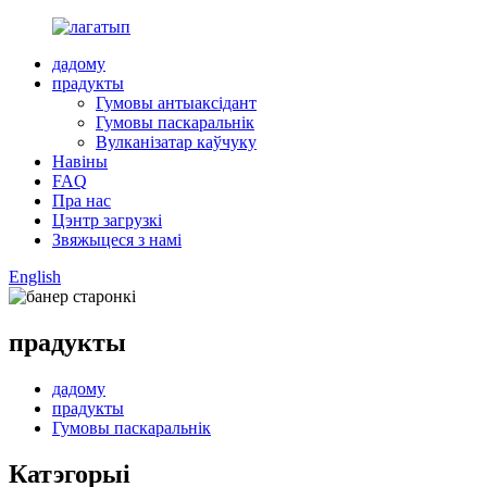
дадому
прадукты
Гумовы антыаксідант
Гумовы паскаральнік
Вулканізатар каўчуку
Навіны
FAQ
Пра нас
Цэнтр загрузкі
Звяжыцеся з намі
English
прадукты
дадому
прадукты
Гумовы паскаральнік
Катэгорыі