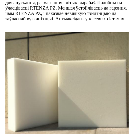
для апускання, размазвання і літых вырабаў. Падобны па
ўласцівасці RTENZA PZ. Меншая ўстойлівасць да гарэння,
чым RTENZA PZ, і паказвае невялікую тэндэнцыю да
заўчаснай вулканізацыі. Антыаксідант у клеевых сістэмах.