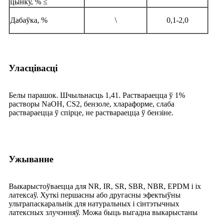
цынку, % ≤
Дабаўка, %
\
0,1-2,0
Уласцівасці
Белы парашок. Шчыльнасць 1,41. Раствараецца ў 1%
растворы NaOH, CS2, бензоле, хлараформе, слаба
раствараецца ў спірце, не раствараецца ў бензіне.
Ужыванне
Выкарыстоўваецца для NR, IR, SR, SBR, NBR, EPDM і іх
латексаў. Хуткі першасны або другасны эфектыўны
ультрапаскаральнік для натуральных і сінтэтычных
латексных злучэнняў. Можа быць выгадна выкарыстаны