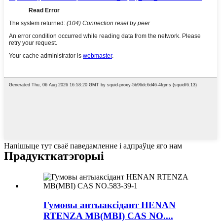
Напішыце тут сваё паведамленне і адпраўце яго нам
Прадукт
катэгорыі
Гумовы антыаксідант HENAN
RTENZA MB(MBI) CAS NO....