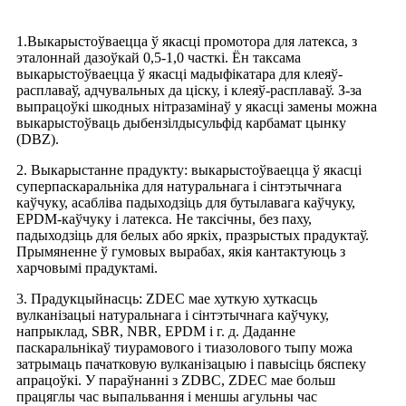
1.Выкарыстоўваецца ў якасці промотора для латекса, з
эталоннай дазоўкай 0,5-1,0 часткі. Ён таксама
выкарыстоўваецца ў якасці мадыфікатара для клеяў-
расплаваў, адчувальных да ціску, і клеяў-расплаваў. З-за
выпрацоўкі шкодных нітразамінаў у якасці замены можна
выкарыстоўваць дыбензілдысульфід карбамат цынку
(DBZ).
2. Выкарыстанне прадукту: выкарыстоўваецца ў якасці
суперпаскаральніка для натуральнага і сінтэтычнага
каўчуку, асабліва падыходзіць для бутылавага каўчуку,
EPDM-каўчуку і латекса. Не таксічны, без паху,
падыходзіць для белых або яркіх, празрыстых прадуктаў.
Прымяненне ў гумовых вырабах, якія кантактуюць з
харчовымі прадуктамі.
3. Прадукцыйнасць: ZDEC мае хуткую хуткасць
вулканізацыі натуральнага і сінтэтычнага каўчуку,
напрыклад, SBR, NBR, EPDM і г. д. Даданне
паскаральнікаў тиурамового і тиазолового тыпу можа
затрымаць пачатковую вулканізацыю і павысіць бяспеку
апрацоўкі. У параўнанні з ZDBC, ZDEC мае больш
працяглы час выпальвання і меншы агульны час