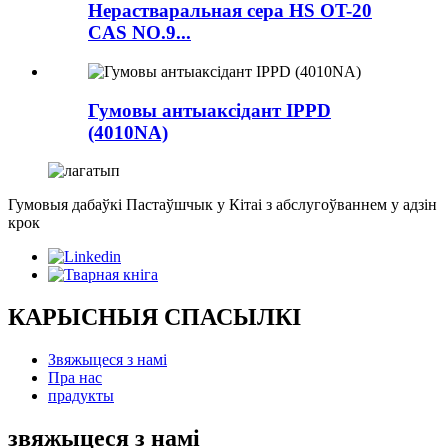
Нерастваральная сера HS OT-20
CAS NO.9...
Гумовы антыаксідант IPPD
(4010NA)
Гумовыя дабаўкі Пастаўшчык у Кітаі з абслугоўваннем у адзін
крок
КАРЫСНЫЯ СПАСЫЛКІ
Звяжыцеся з намі
Пра нас
прадукты
звяжыцеся з намі