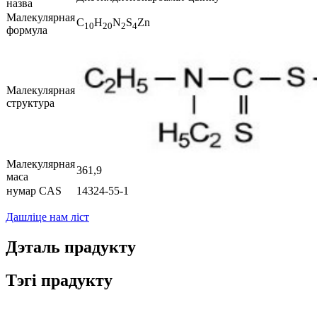
назва
Малекулярная
C
H
N
S
Zn
1
0
20
2
4
формула
Малекулярная
структура
Малекулярная
361,9
маса
нумар CAS
14324-55-1
Дашліце нам ліст
Дэталь прадукту
Тэгі прадукту