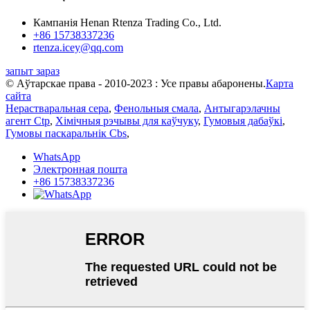
Кампанія Henan Rtenza Trading Co., Ltd.
+86 15738337236
rtenza.icey@qq.com
запыт зараз
© Аўтарскае права - 2010-2023 : Усе правы абаронены.
Карта
сайта
Нерастваральная сера
,
Фенольныя смала
,
Антыгарэлачны
агент Ctp
,
Хімічныя рэчывы для каўчуку
,
Гумовыя дабаўкі
,
Гумовы паскаральнік Cbs
,
WhatsApp
Электронная пошта
+86 15738337236