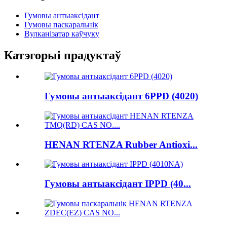
Гумовы антыаксідант
Гумовы паскаральнік
Вулканізатар каўчуку
Катэгорыі прадуктаў
Гумовы антыаксідант 6PPD (4020)
HENAN RTENZA Rubber Antioxi...
Гумовы антыаксідант IPPD (40...